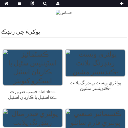
پوکيءَ جي رنڊڪ
پولٽري ويسٽ رينڊرنگ پلانٽ
-ڪنڊينسر مشين
حسب ضرورت stainless
اسٽيل يا ڪاربان اسٽيل sc...