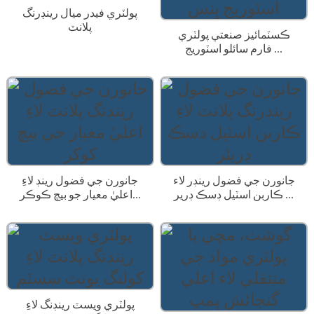
پولٽري فيدر ميال رينڊرنگ
پلانٽ
ڪسٽمائيز صنعتي پولٽري
فارم سائلو اسٽوريج ...
جانورن جي فضول رينڊر لاء
جانورن جي فضول رينڊ لاءِ
ڪاربن اسٽيل ڊسڪ ڊرير ...
اعليٰ معيار جو بيچ ڪوڪر...
پولٽري ويسٽ رينڊنگ لاءِ