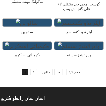
کولنگ يونٽ سسٽم...
گوشت، مڇي جي منتقلي لاء
اعلي گنجائش پمپ ...
ايئر ٿڌو ڪنسنسر
سائو بن
واپرائيندڙ سسٽم
ڪيميائي اسڪربر
صفحو 1/2
>>
اڳيون >
2
1
اسان سان رابطو ڪريو