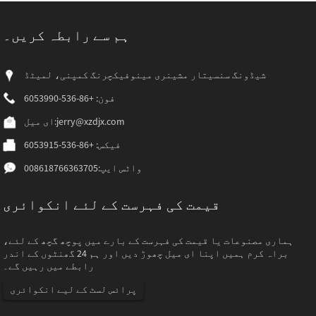
ہم سے رابطہ کریں۔
شیڈونگ سنسیتار مشینری مینوفیکچرنگ کمپنی، لمیٹڈ
فون: +86-536-6053990
jerry@xzdjx.com
ای میل:
فیکس: +86-536-6053915
واٹس ایپ:
008618766363705
قیمت کی فہرست کے لئے انکوائری
ہماری مصنوعات یا قیمت کی فہرست کے بارے میں پوچھ گچھ کے لئے،
براہ کرم ہمیں اپنا ای میل چھوڑ دیں اور ہم 24 گھنٹوں کے اندر
رابطے میں رہیں گے۔
پرائس لسٹ کے لیے انکوائری