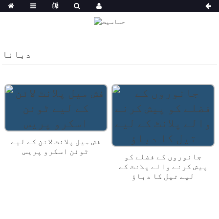
دبانا
فش میل پلانٹ لائن کے لیے
ٹوئن اسکرو پریس
جانوروں کے فضلے کو
پیش کرنے والے پلانٹ کے
لیے تیل کا دباؤ