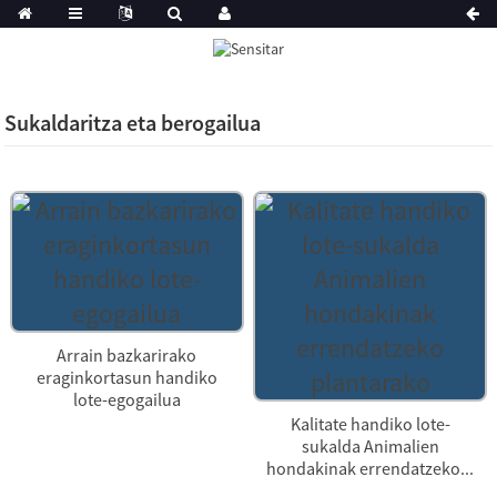
Sukaldaritza eta berogailua
Arrain bazkarirako
eraginkortasun handiko
lote-egogailua
Kalitate handiko lote-
sukalda Animalien
hondakinak errendatzeko...