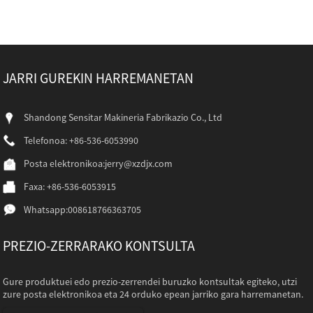
JARRI GUREKIN HARREMANETAN
Shandong Sensitar Makineria Fabrikazio Co., Ltd
Telefonoa: +86-536-6053990
Posta elektronikoa:
jerry@xzdjx.com
Faxa: +86-536-6053915
Whatsapp:
008618766363705
PREZIO-ZERRARAKO KONTSULTA
Gure produktuei edo prezio-zerrendei buruzko kontsultak egiteko, utzi
zure posta elektronikoa eta 24 orduko epean jarriko gara harremanetan.