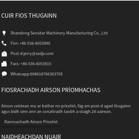
CUIR FIOS THUGAINN
Shandong Sensitar Machinery Manufacturing Co., Ltd
Fòn: +86-536-6053990
Post-d:
jerry@xzdjx.com
Facs: +86-536-6053915
Whatsapp:
008618766363705
FIOSRACHADH AIRSON PRÌOMHACHAS
Airson ceistean mu ar bathar no pricelist, fàg am post-d agad thugainn
agus bidh sinn ann an conaltradh taobh a-staigh 24 uairean.
Rannsachadh Airson Pricelist
NAIDHEACHDAN NUAIR