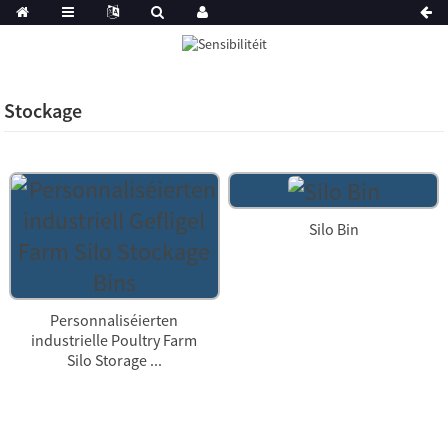
Stockage
Silo Bin
Personnaliséierten
industrielle Poultry Farm
Silo Storage ...