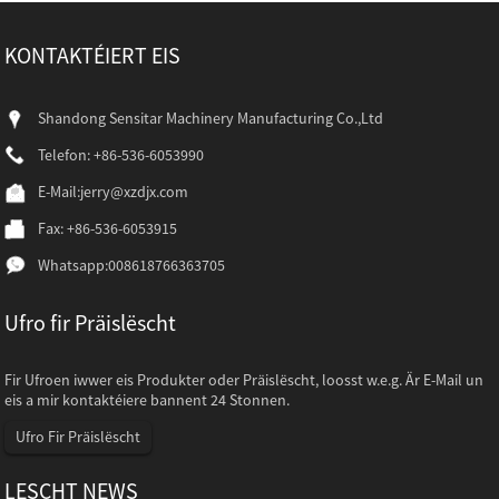
KONTAKTÉIERT EIS
Shandong Sensitar Machinery Manufacturing Co.,Ltd
Telefon: +86-536-6053990
E-Mail:
jerry@xzdjx.com
Fax: +86-536-6053915
Whatsapp:
008618766363705
Ufro fir Präislëscht
Fir Ufroen iwwer eis Produkter oder Präislëscht, loosst w.e.g. Är E-Mail un
eis a mir kontaktéiere bannent 24 Stonnen.
Ufro Fir Präislëscht
LESCHT NEWS