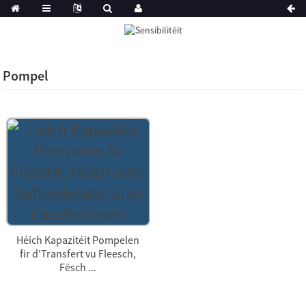
Pompel
Héich Kapazitéit Pompelen
fir d'Transfert vu Fleesch,
Fësch ...