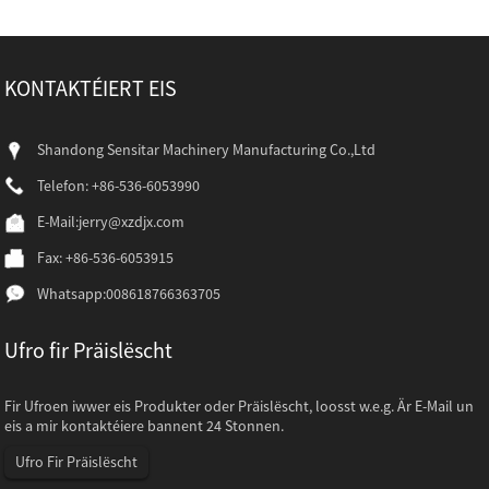
KONTAKTÉIERT EIS
Shandong Sensitar Machinery Manufacturing Co.,Ltd
Telefon: +86-536-6053990
E-Mail:
jerry@xzdjx.com
Fax: +86-536-6053915
Whatsapp:
008618766363705
Ufro fir Präislëscht
Fir Ufroen iwwer eis Produkter oder Präislëscht, loosst w.e.g. Är E-Mail un
eis a mir kontaktéiere bannent 24 Stonnen.
Ufro Fir Präislëscht