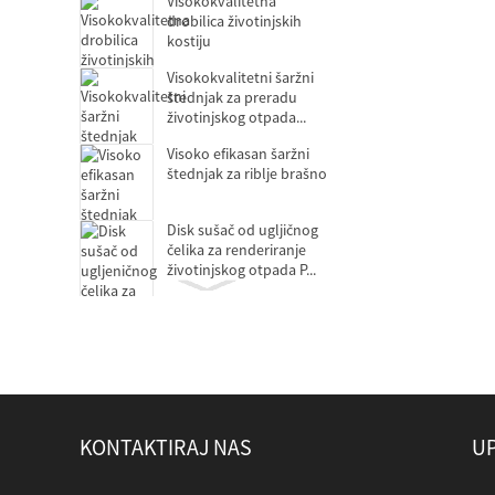
Visokokvalitetna
drobilica životinjskih
kostiju
Visokokvalitetni šaržni
štednjak za preradu
životinjskog otpada...
Visoko efikasan šaržni
štednjak za riblje brašno
Disk sušač od ugljičnog
čelika za renderiranje
životinjskog otpada P...
Decanter centrifuge za
ekstrakciju proteina
Prešanje ulja za
postrojenje za preradu
životinjskog otpada
KONTAKTIRAJ NAS
UP
Dvostruka vijčana presa
za liniju postrojenja za