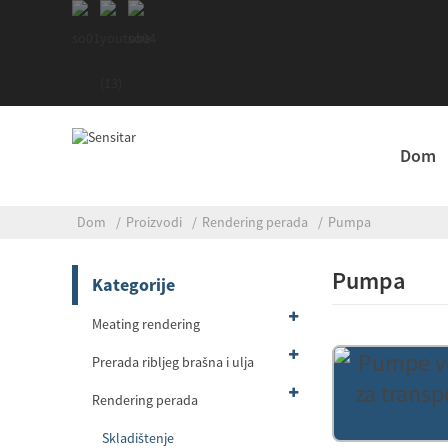
Dom
Dom
Proizvodi
Rendering perada
Pumpa
Pumpa
Kategorije
Meating rendering
Prerada ribljeg brašna i ulja
Rendering perada
Skladištenje