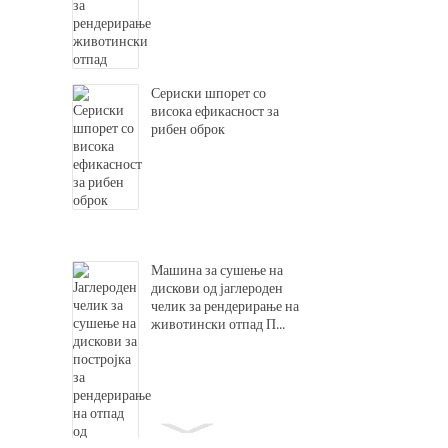
Сериски шпорет со
висока ефикасност за
рибен оброк
Машина за сушење на
дискови од јаглероден
челик за рендерирање на
животински отпад П...
Декантер центрифуги за