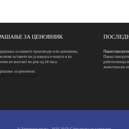
РАШАЊЕ ЗА ЦЕНОВНИК
ПОСЛЕДН
енти доаѓаат да ја посетат нашата ком...
прашања за нашите производи или ценовник,
Пакистанските 
иенти патуваа илјадници милји за да ја посетат нашата
молиме оставете ни ја вашата е-пошта и ќе
Пакистанските 
зменија и фотографираа поврзани фабрика за преработка на
пиме во контакт во рок од 24 часа.
работилница и
 Процесот на комуникација беше особено пријатен.
животински от
рашање за ценовник
© Авторски права - 2010-2023: Сите права се задржани.