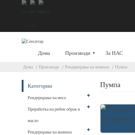
Дома
Производи
За НАС
Дома
Производи
Рендерирање на живина
Пумпа
Пумпа
Категории
Рендерирање на месо
Преработка на рибен оброк и
масло
Рендерирање на живина