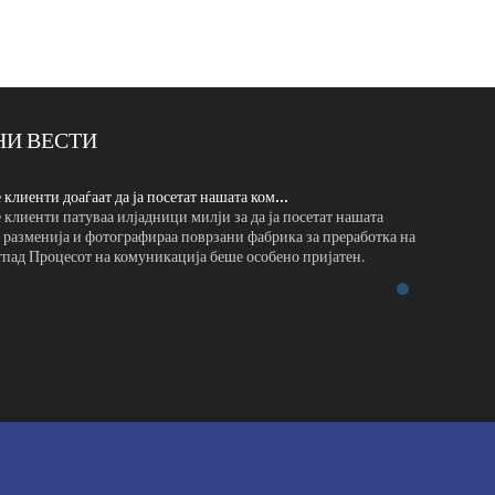
И ВЕСТИ
клиенти доаѓаат да ја посетат нашата ком...
Пакистански
клиенти патуваа илјадници милји за да ја посетат нашата
Пакистански
 разменија и фотографираа поврзани фабрика за преработка на
работилница
пад Процесот на комуникација беше особено пријатен.
животински