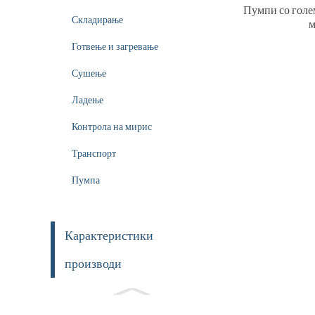
Пумпи со голем
Складирање
м
Готвење и загревање
Сушење
Ладење
Контрола на мирис
Транспорт
Пумпа
Карактеристики
производи