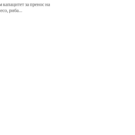
 капацитет за пренос на
есо, риба...