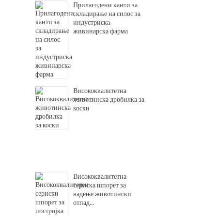
Прилагодени канти за
складирање на силос за
индустриска
живинарска фарма
Висококвалитетна
животинска дробилка за
коски
Висококвалитетна
сериска шпорет за
вадење животински
отпад...