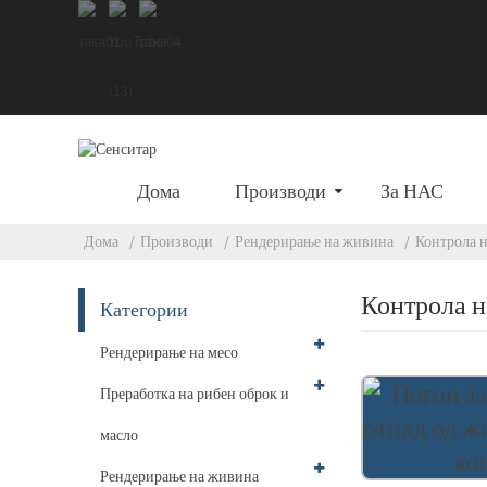
Дома
Производи
За НАС
Дома
Производи
Рендерирање на живина
Контрола 
Контрола н
Категории
Рендерирање на месо
Преработка на рибен оброк и
масло
Рендерирање на живина