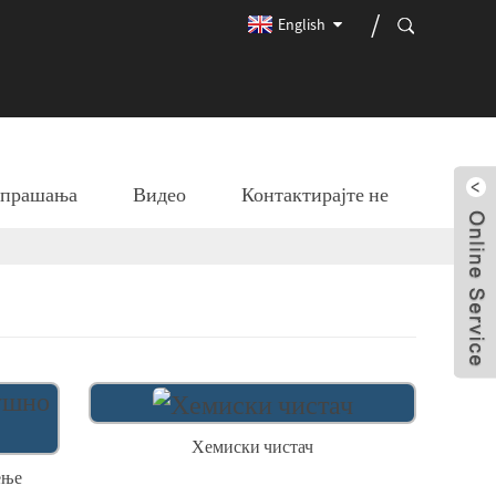
English
и прашања
Видео
Контактирајте не
Хемиски чистач
ење