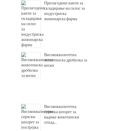
Прилагодени канти за
складирање на силос за
индустриска
живинарска фарма
Висококвалитетна
животинска дробилка за
коски
Висококвалитетна
сериска шпорет за
вадење животински
отпад...