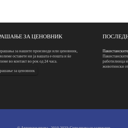
РАШАЊЕ ЗА ЦЕНОВНИК
ПОСЛЕДН
енти доаѓаат да ја посетат нашата ком...
прашања за нашите производи или ценовник,
Пакистанските 
иенти патуваа илјадници милји за да ја посетат нашата
молиме оставете ни ја вашата е-пошта и ќе
Пакистанските 
зменија и фотографираа поврзани фабрика за преработка на
пиме во контакт во рок од 24 часа.
работилница и
 Процесот на комуникација беше особено пријатен.
животински от
рашање за ценовник
© Авторски права - 2010-2023: Сите права се задржани.