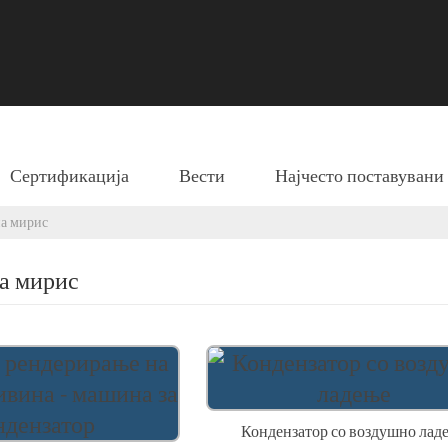
Сертификација
Вести
Најчесто поставуван
на мирис
а мирис
Кондензатор со воздушно лад