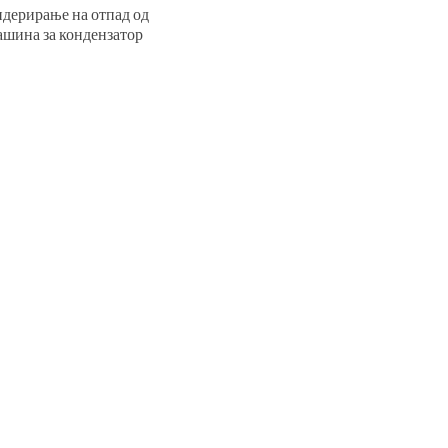
ндерирање на отпад од
ашина за кондензатор