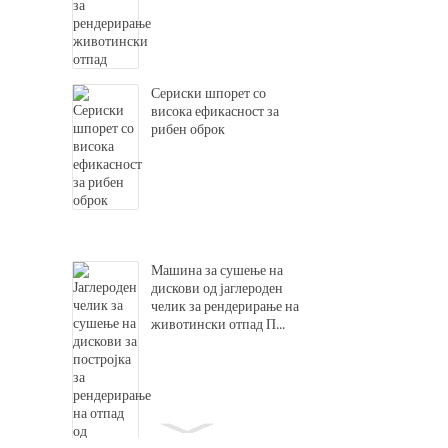
Сериски шпорет со
висока ефикасност за
рибен оброк
Машина за сушење на
дискови од јаглероден
челик за рендерирање на
животински отпад П...
Декантер центрифуги за