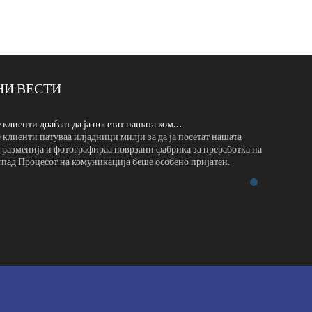
И ВЕСТИ
клиенти доаѓаат да ја посетат нашата ком...
Пакистански
клиенти патуваа илјадници милји за да ја посетат нашата
Пакистански
 разменија и фотографираа поврзани фабрика за преработка на
работилница
пад Процесот на комуникација беше особено пријатен.
животински