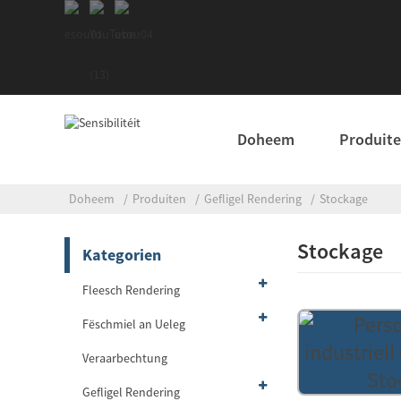
Doheem
Produit
Doheem
Produiten
Gefligel Rendering
Stockage
Stockage
Kategorien
Fleesch Rendering
Fëschmiel an Ueleg
Veraarbechtung
Gefligel Rendering