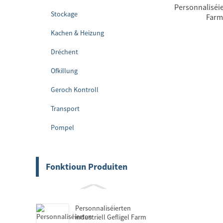
Personnaliséie
Stockage
Farm 
Kachen & Heizung
Dréchent
Ofkillung
Geroch Kontroll
Transport
Pompel
Fonktioun Produiten
Personnaliséierten
industriell Gefligel Farm