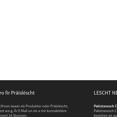
ro fir Präislëscht
LESCHT N
entë kommen op eise Com ...
 Ufroen iwwer eis Produkter oder Präislëscht,
Pakistanesch C
nten hunn Dausende vu Meilen gereest fir eisen Atelier ze
sst w.e.g. Är E-Mail un eis a mir kontaktéiere
Pakistanesch C
auschen an Fotoen vun der Zesummenhang Déiereoffall
nent 24 Stonnen.
besichen an a