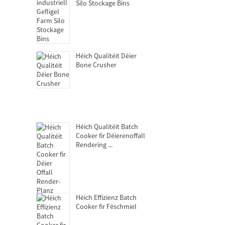
Silo Stockage Bins
Héich Qualitéit Déier
Bone Crusher
Héich Qualitéit Batch
Cooker fir Déierenoffall
Rendering ...
Héich Effizienz Batch
Cooker fir Fëschmiel