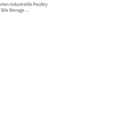
rten industrielle Poultry
Silo Storage ...