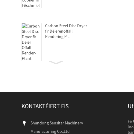
Carbon Steel Disc Dryer
fir Déierenoffall
Rendering P ...
Decanter Zentrifugen fir
Protein Extraktioun
KONTAKTÉIERT EIS
Uf
Ueleg Drécken fir Déier
Offall Render- Plant
Pakistanesch Cli
Fir
Shandong Sensitar Machinery
Pakistanesch Clie
loo
Manufacturing Co.,Ltd
besichen an aust
ban