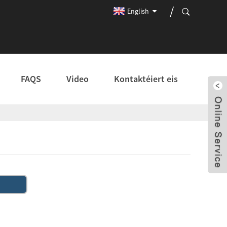
English
FAQS
Video
Kontaktéiert eis