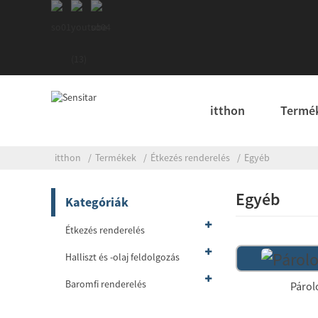
itthon
Termé
itthon
Termékek
Étkezés renderelés
Egyéb
Egyéb
Kategóriák
Étkezés renderelés
Halliszt és -olaj feldolgozás
Baromfi renderelés
Párol