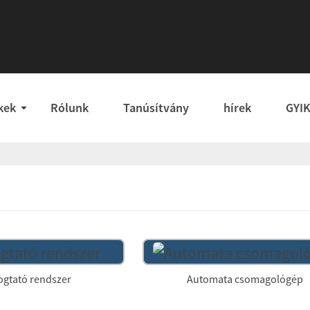
kek
Rólunk
Tanúsítvány
hírek
GYI
ogtató rendszer
Automata csomagológép