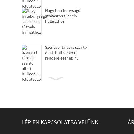
Nagy hatékonyságú
szakaszos tűzhely
halliszthez
Szénacél tárcsás szárító
állati hulladékok
rendereléséhez P...
Dekantáló centrifugák
fehérje extrakcióhoz
Olajprés állati hulladékot
LÉPJEN KAPCSOLATBA VELÜNK
ÁR
feldolgozó üzem
számára