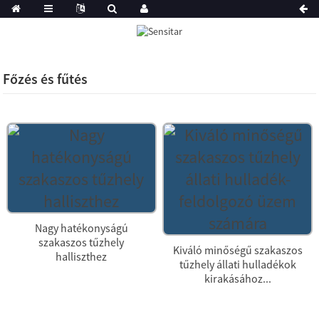
Főzés és fűtés
Nagy hatékonyságú
szakaszos tűzhely
Kiváló minőségű szakaszos
halliszthez
tűzhely állati hulladékok
kirakásához...