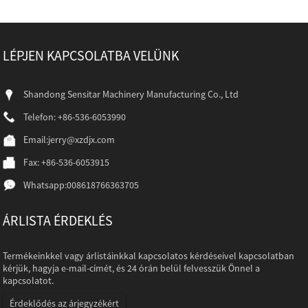
LÉPJEN KAPCSOLATBA VELÜNK
Shandong Sensitar Machinery Manufacturing Co., Ltd
Telefon: +86-536-6053990
Email:
jerry@xzdjx.com
Fax: +86-536-6053915
Whatsapp:
008618766363705
ÁRLISTA ÉRDEKLÉS
Termékeinkkel vagy árlistáinkkal kapcsolatos kérdéseivel kapcsolatban
kérjük, hagyja e-mail-címét, és 24 órán belül felvesszük Önnel a
kapcsolatot.
Érdeklődés az árjegyzékért