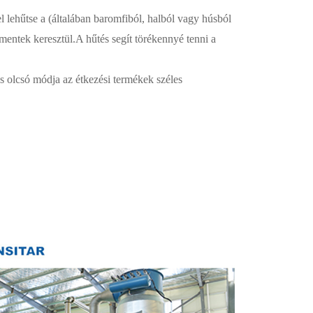
el lehűtse a (általában baromfiból, halból vagy húsból
mentek keresztül.A hűtés segít törékennyé tenni a
és olcsó módja az étkezési termékek széles