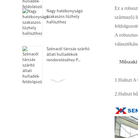
Ez a robuszt
Nagy hatékonyságú
szakaszos tűzhely
származó) li
halliszthez
feldolgozot
A robusztus 
választékán
Szénacél tárcsás szárító
állati hulladékok
rendereléséhez P...
Műszaki
1.Haliszt A 
Dekantáló centrifugák
fehérje extrakcióhoz
2.Haliszt hű
Olajprés állati hulladékot
feldolgozó üzem
számára