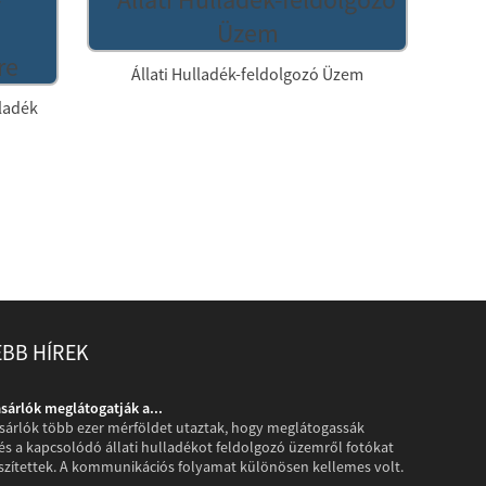
Állati Hulladék-feldolgozó Üzem
Kétc
ladék
EBB HÍREK
ásárlók meglátogatják a...
A pakisztáni
ásárlók több ezer mérföldet utaztak, hogy meglátogassák
A pakisztán
s a kapcsolódó állati hulladékot feldolgozó üzemről fotókat
műhelyünket
észítettek. A kommunikációs folyamat különösen kellemes volt.
cseréltek é