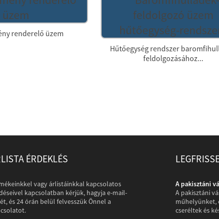
ény renderelő üzem
Hűtőegység rendszer baromfihul
feldolgozásához...
LISTA ÉRDEKLÉS
LEGFRISS
rlók meglátogatják a...
mékeinkkel vagy árlistáinkkal kapcsolatos
A pakisztáni v
rlók több ezer mérföldet utaztak, hogy meglátogassák
déseivel kapcsolatban kérjük, hagyja e-mail-
A pakisztáni v
 kapcsolódó állati hulladékot feldolgozó üzemről fotókat
ét, és 24 órán belül felvesszük Önnel a
műhelyünket, é
ítettek. A kommunikációs folyamat különösen kellemes volt.
csolatot.
cseréltek és k