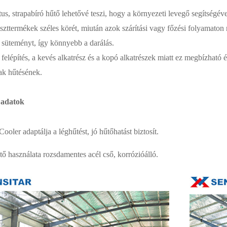
us, strapabíró hűtő lehetővé teszi, hogy a környezeti levegő segítségév
szttermékek széles körét, miután azok szárítási vagy főzési folyamaton 
t süteményt, így könnyebb a darálás.
felépítés, a kevés alkatrész és a kopó alkatrészek miatt ez megbízható 
ak hűtésének.
 adatok
Cooler adaptálja a léghűtést, jó hűtőhatást biztosít.
tő használata rozsdamentes acél cső, korrózióálló.