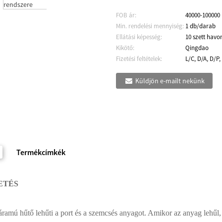
FOB ár:
40000-100000
Min. rendelési mennyiség:
1 db/darab
Ellátási képesség:
10 szett havo
Kikötő:
Qingdao
Fizetési feltételek:
L/C, D/A, D/P,
Küldjön e-mailt nekünk
Termékcímkék
ETÉS
áramú hűtő lehűti a port és a szemcsés anyagot. Amikor az anyag lehűl,