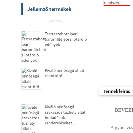
Jellemző termékek
Testreszabott ipari
baromfitelepi silótároló
edények
Kiváló minőségű állati
csonttörő
Termék leírás
Kiváló minőségű
BEVEZ
szakaszos tűzhely állati
hulladékok
rendereléséhez...
A gyors víz