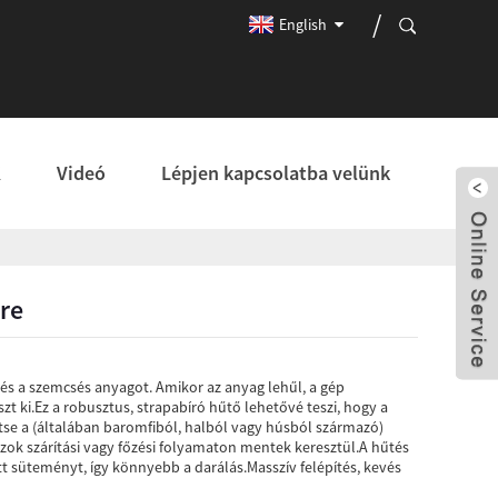
English
K
Videó
Lépjen kapcsolatba velünk
re
 és a szemcsés anyagot. Amikor az anyag lehűl, a gép
 ki.Ez a robusztus, strapabíró hűtő lehetővé teszi, hogy a
tse a (általában baromfiból, halból vagy húsból származó)
azok szárítási vagy főzési folyamaton mentek keresztül.A hűtés
tt süteményt, így könnyebb a darálás.Masszív felépítés, kevés