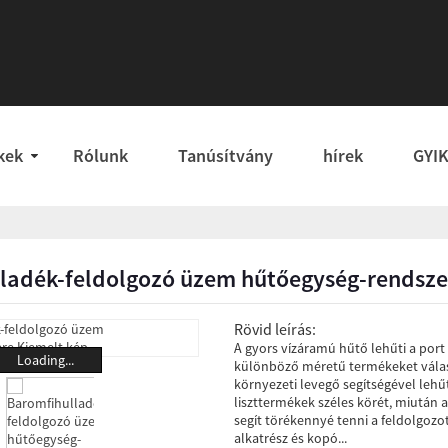
kek
Rólunk
Tanúsítvány
hírek
GYI
ladék-feldolgozó üzem hűtőegység-rendsze
Rövid leírás:
A gyors vízáramú hűtő lehűti a port
Loading...
különböző méretű termékeket választ
környezeti levegő segítségével lehű
liszttermékek széles körét, miután 
segít törékennyé tenni a feldolgozo
alkatrész és kopó...