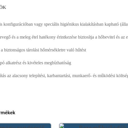
ÖK
is konfigurációban vagy speciális higiénikus kialakításban kapható (álla
egő és a meleg étel hatékony érintkezése biztosítja a hőbevitel és az 
a a biztonságos tárolási hőmérsékletre való hűtést
pó alkatrész és kivételes megbízhatóság
ítás az alacsony telepítési, karbantartási, munkaerő- és működési költs
rmékek