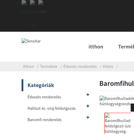
itthon
Termé
itthon
Termékek
Étkezés renderelés
Hűtés
Baromfihul
Kategóriák
Étkezés renderelés
Halliszt és -olaj feldolgozás
Baromfi renderelés