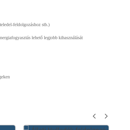
teledel-feldolgozáshoz stb.)
energiafogyasztás lehető legjobb kihasználását
égeken