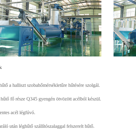
k
hűtő a halliszt szobahőmérsékletűre hűtésére szolgál.
t hűtő fő része Q345 gyengén ötvözött acélból készül.
ntes acél légfúvó.
ráló után léghűtő szállítószalaggal felszerelt hűtő.