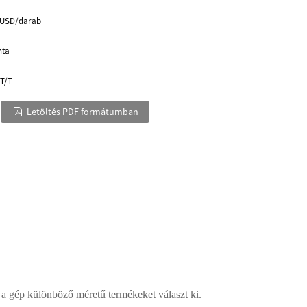
 USD/darab
nta
 T/T
Letöltés PDF formátumban
 a gép különböző méretű termékeket választ ki.