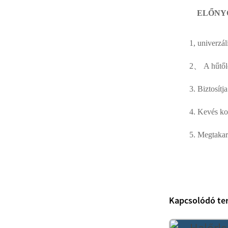
Testreszabható
rozsdamentes acél vagy
ELŐNY
szénacél csavar c...
1, univerzál
Nagy teljesítményű
2、 A hűtőlev
szivattyúk hús, hal vagy
p...
3. Biztosítj
4. Kevés ko
Csavaros szállítószalag
5. Megtakar
Teljesen automata
csirkehulladék-
Kapcsolódó te
feldolgozó üzem B...