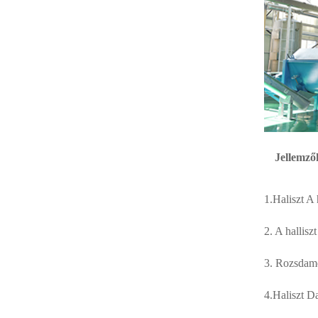
Kétcsavaros prés halliszt-
növénysorhoz
Baromfihulladék-
feldolgozó üzem
Jellemző
hűtőegység-rendszere
1.Haliszt A 
Baromfihulladék-
2. A hallisz
feldolgozó üzem -
Kondenzátorgép
3. Rozsdame
4.Haliszt Da