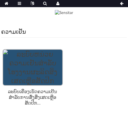
ຄວາມເຢັນ
ລະບົບເຄື່ອງເຮັດຄວາມເຢັນ
ສຳລັບການສົ່ງສິ່ງເສດເຫຼືອ
ສັດປີກ...