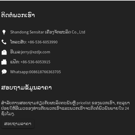
ຕິດ​ຕໍ່​ພວກ​ເຮົາ
Shandong Sensitar ເຄື່ອງຈັກຜະລິດ Co., Ltd
ໂທລະສັບ: +86-536-6053990
ອີເມລ:
jerry@xzdjx.com
ແຟັກ: +86-536-6053915
Whatsapp:
008618766363705
ສອບຖາມຂໍ້ມູນລາຄາ
ສໍາ​ລັບ​ການ​ສອບ​ຖາມ​ກ່ຽວ​ກັບ​ຜະ​ລິດ​ຕະ​ພັນ​ຫຼື pricelist ຂອງ​ພວກ​ເຮົາ​, ກະ​ລຸ​ນາ​
ປ່ອຍ​ໃຫ້​ອີ​ເມວ​ຂອງ​ທ່ານ​ກັບ​ພວກ​ເຮົາ​ແລະ​ພວກ​ເຮົາ​ຈະ​ຕິດ​ຕໍ່​ພົວ​ພັນ​ພາຍ​ໃນ 24
ຊົ່ວ​ໂມງ​.
ສອບຖາມລາຄາ