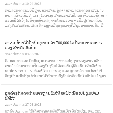
ເວລາປະກາດ: 10-04-2023
ການລະບາດແມ່ນບໍ່ມີຫຼາຍກ່ວາສາມ, ຫຼັງຈາກການລະບາດຂອງສະພາບ
ອາກາດທີ່ຈະເລີນຮຸ່ງເຮືອງໃນຕາ.ອຸດ​ສາ​ຫະ​ກໍາ​ສັດ​ປີກ​ຂອງ​ຈີນ​ແມ່ນ​ມີ​ຄຸນ​ຄ່າ​
ສະ​ເຫມີ​ໄປ​ເບິ່ງ​ໄປ​ຂ້າງ​ຫນ້າ​.ຫລັງ​ຈາກ​ໂລກ​ລະບາດ​ຈະ​ຟື້ນ​ຟູ​ຄືນ​ມາ​ດ້ວຍ​
ແຮງ​ສັ່ນ​ສະ​ເທືອ​ນ, ​ເຮັດ​ໃຫ້​ຕະຫຼາດ​ມີ​ຊ່ອງ​ຫວ່າງ​ທີ່​ມີ​ມູນ​ຄ່າ​ຫລາຍ​ຂຶ້ນ, ​ມີ​
ຊ່ອງ​ຫວ່າງ​ເຕີບ​ໂຕ​ໄວ​ຂຶ້ນ ​ແລະ...
ອາ​ເຈນ​ຕິ​ນາ​ໄດ້​ຂ້າ​ນົກ​ຫຼາຍ​ກວ່າ 700,000 ໂຕ ຍ້ອນ​ການ​ລະ​ບາດ​
ຂອງ​ໄຂ້​ຫວັດ​ສັດ​ປີກ
ເວລາປະກາດ: 03-03-2023
ກົມກວດກາ ແລະ ກັກກັນຄຸນນະພາບອາຫານແຫ່ງຊາດຂອງອາເຈນຕິນາ
ກ່າວວ່າ ອຳນາດການປົກຄອງທ້ອງຖິ່ນໄດ້ກວດພົບຜູ້ຕິດເຊື້ອໄຂ້ຫວັດນົກ
ຊະນິດ A ແລະ H5 59 ກໍລະນີໃນ 11 ແຂວງ ແລະ ຫຼາຍກວ່າ 300 ກໍລະນີທີ່
ຕ້ອງສົງໄສນັບຕັ້ງແຕ່ປະເທດໄດ້ຮັບການຢັ້ງຢືນວ່າຕິດເຊື້ອໃນວັນທີ 1 ມິຖຸນາ
ຜ່ານມາ. ..
ລູກຄ້າອູກັນດາເດີນທາງຫຼາຍພັນກິໂລແມັດເພື່ອໄປຢ້ຽມຢາມ
ບໍລິສັດ
ເວລາປະກາດ: 27-03-2023
ລູກຄ້າ Ugandan ໄດ້ເດີນທາງຫຼາຍພັນກິໂລແມັດເພື່ອໄປຢ້ຽມຢາມແລະ