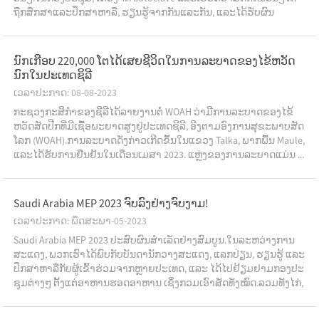
ຖືກສຶກສາແລະປຶກສາຫາລື, ຮຽນຮູ້ຈາກກັນແລະກັນ, ແລະໄດ້ຮັບຜົນ
ປະໂຫຍດຫຼາຍ.
ນົກເກືອບ 220,000 ໂຕໄດ້ເສຍຊີວິດໃນການລະບາດຂອງໄຂ້ຫວັດ
ນົກໃນປະເທດຊິລີ
ເວລາປະກາດ: 08-08-2023
ກະ​ຊວງ​ກະ​ສິ​ກຳ​ຂອງ​ຊີ​ລີ​ໄດ້​ລາຍ​ງານ​ຕໍ່ WOAH ວ່າ​ມີ​ການ​ລະ​ບາດ​ຂອງ​ໄຂ້​
ຫວັດ​ສັດ​ປີກ​ທີ່​ມີ​ເຊື້ອ​ພະ​ຍາດ​ສູງ​ຢູ່​ປະ​ເທດ​ຊີ​ລີ, ອີງຕາມ​ອົງ​ການ​ສຸ​ຂະ​ພາບ​ສັດ​
ໂລກ (WOAH).ການລະບາດດັ່ງກ່າວເກີດຂຶ້ນໃນແຂວງ Talka, ພາກພື້ນ Maule,
ແລະໄດ້ຮັບການຢືນຢັນໃນເດືອນເມສາ 2023. ແຫຼ່ງຂອງການລະບາດແມ່ນ ...
Saudi Arabia MEP 2023 ຈົບລົງຢ່າງຈົບງາມ!
ເວລາປະກາດ: ພຶດສະພາ-05-2023
Saudi Arabia MEP 2023 ປະສົບຜົນສໍາເລັດຢ່າງສົມບູນ.ໃນລະຫວ່າງການ
ສະແດງ, ພວກເຮົາໄດ້ພົບກັບບັນດານັກວາງສະແດງ, ແລກປ່ຽນ, ຮຽນຮູ້ ແລະ
ປຶກສາຫາລືກັບຜູ້ເຂົ້າຮ່ວມຈາກຫຼາຍປະເທດ, ແລະ ໄດ້ໄປຢ້ຽມຢາມກອງປະ
ຊຸມຕ່າງໆ ຕັ້ງແຕ່ອາຫານຮອດອາຫານ ເຊິ່ງກວມເອົາສັດທັງໝົດ.ລວມທັງໄກ່,
ສັດປີກແລະປາ w ...