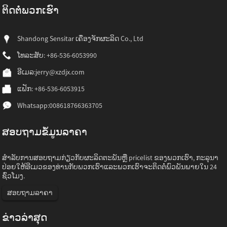
ຕິດ​ຕໍ່​ພວກ​ເຮົາ
Shandong Sensitar ເຄື່ອງຈັກຜະລິດ Co., Ltd
ໂທລະສັບ: +86-536-6053990
ອີເມລ:
jerry@xzdjx.com
ແຟັກ: +86-536-6053915
Whatsapp:
008618766363705
ສອບຖາມຂໍ້ມູນລາຄາ
ສໍາ​ລັບ​ການ​ສອບ​ຖາມ​ກ່ຽວ​ກັບ​ຜະ​ລິດ​ຕະ​ພັນ​ຫຼື pricelist ຂອງ​ພວກ​ເຮົາ​, ກະ​ລຸ​ນາ​
ປ່ອຍ​ໃຫ້​ອີ​ເມວ​ຂອງ​ທ່ານ​ກັບ​ພວກ​ເຮົາ​ແລະ​ພວກ​ເຮົາ​ຈະ​ຕິດ​ຕໍ່​ພົວ​ພັນ​ພາຍ​ໃນ 24
ຊົ່ວ​ໂມງ​.
ສອບຖາມລາຄາ
ຂ່າວ​ລ່າ​ສຸດ