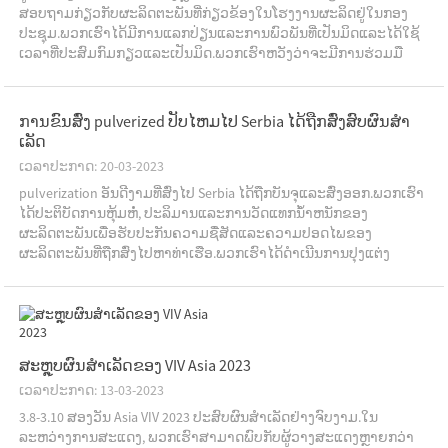
ສອບຖາມກ່ຽວກັບຜະລິດຕະພັນທີ່ກ່ຽວຂ້ອງໃນໂຮງງານຜະລິດຢູ່ໃນກອງ
ປະຊຸມ.ພວກ​ເຮົາ​ໄດ້​ມີ​ການ​ແລກ​ປ່ຽນ​ແລະ​ການ​ພົວ​ພັນ​ທີ່​ເປັນ​ມິດ​ແລະ​ໄດ້​ໃຊ້​
ເວ​ລາ​ທີ່​ປະ​ສົມ​ກົມ​ກຽວ​ແລະ​ເປັນ​ມິດ​.ພວກເຮົາຫວັງວ່າຈະມີການຮ່ວມມື
ຫຼາຍຂຶ້ນໃນອະນາຄົດ.
ການຂົນສົ່ງ pulverized ປັບໄຫມໄປ Serbia ໄດ້ຖືກສົ່ງສົບຜົນສໍາ
ເລັດ
ເວລາປະກາດ: 20-03-2023
pulverization ອັນດີງາມທີ່ສົ່ງໄປ Serbia ໄດ້ຖືກບັນຈຸແລະສົ່ງອອກ.ພວກເຮົາ
ໄດ້ປະຕິບັດການຫຸ້ມຫໍ່, ປະລິມານແລະການວັດແທກນ້ໍາຫນັກຂອງ
ຜະລິດຕະພັນເພື່ອຮັບປະກັນຄວາມຊື່ສັດແລະຄວາມປອດໄພຂອງ
ຜະລິດຕະພັນທີ່ຖືກສົ່ງໄປຫາທ່າເຮືອ.ພວກເຮົາໄດ້ດໍາເນີນການປຸງແຕ່ງ
ອຸປະກອນແລະການຫຸ້ມຫໍ່ຢ່າງເຂັ້ມງວດ ...
ສະຫຼຸບຜົນສຳເລັດຂອງ VIV Asia 2023
ເວລາປະກາດ: 13-03-2023
3.8-3.10 ສອງວັນ Asia VIV 2023 ປະສົບຜົນສໍາເລັດຢ່າງຈົບງາມ.ໃນ
ລະຫວ່າງການສະແດງ, ພວກເຮົາສາມາດພົບກັບຜູ້ວາງສະແດງຫຼາຍກວ່າ