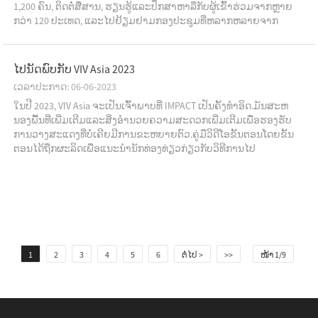
1,200 ຄົນ, ຕິດຕໍ່ສື່ສານ, ຮຽນຮູ້ແລະປຶກສາຫາລືກັບຜູ້ເຂົ້າຮ່ວມຈາກຫຼາຍ
ກວ່າ 120 ປະເທດ, ແລະໄປຢ້ຽມຢາມກອງປະຊຸມທີ່ຫລາກຫລາຍຈາກ
ອາຫານໄປຫາອາຫານ, ເຊິ່ງກວມເອົາສັດທັງຫມົດ.ລວມທັງຄ...
ໄປນັດພົບກັບ VIV Asia 2023
ເວລາປະກາດ: 06-06-2023
ໃນປີ 2023, VIV Asia ຈະເປັນເຈົ້າພາບທີ່ IMPACT ເປັນຄັ້ງທໍາອິດ.ມັນສະຫ
ນອງພື້ນທີ່ເພີ່ມເຕີມແລະສິ່ງອໍານວຍຄວາມສະດວກເພີ່ມເຕີມເພື່ອຮອງຮັບ
ການວາງສະແດງທີ່ບໍ່ເຄີຍມີການຂະຫຍາຍຕົວ.ຄູ່ມືວິດີໂອຂັ້ນຕອນໂດຍຂັ້ນ
ຕອນໄດ້ຖືກຜະລິດເພື່ອແນະນໍານັກທ່ອງທ່ຽວກ່ຽວກັບວິທີການໄປ
ສະຖານທີ່.ມັນ​ປະ​ກອບ​ດ້ວຍ​ເກືອບ​ທັງ​ຫມົດ​ຂໍ້​ມູນ​ທີ່​ຈໍາ​ເປັນ o ...
1
2
3
4
5
6
ຕໍ່ໄປ >
>>
ໜ້າ 1/9