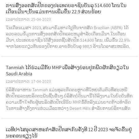
ການສົ່ງອອກສັດປີກຂອງປະເທດບຣາຊິນບັນລຸ 514.600 ໂຕນໃນ
ເດືອນມີນາ;ນັ້ນແມ່ນການເພີ່ມຂຶ້ນ 22.9 ສ່ວນຮ້ອຍ
ເວລາປະກາດ: 25-04-2023
ໃນເດືອນເມສາ 2023, ສະມາຄົມທາດໂປຼຕີນຈາກສັດ Brazilian (ABPA) ໄດ້
ລວບລວມຂໍ້ມູນການສົ່ງອອກສັດປີກແລະຫມູສໍາລັບເດືອນມີນາ.ໃນເດືອນ
ມີນາ, ປະເທດບຣາຊິນໄດ້ສົ່ງອອກຊີ້ນສັດປີກ 514,600 ໂຕນ, ເພີ່ມຂຶ້ນ 22.9%
ຈາກໄລຍະດຽວກັນຂອງປີກາຍ.ລາຍຮັບບັນລຸ 980,5 ລ້ານໂດລາສະຫະລັດ,
ເພີ່ມຂຶ້ນ 27,2% ເມື່ອທຽບໃສ່ໄລຍະດຽວກັນຂອງປີກາຍ.ຟ...
Tanmiah ໄດ້ຮ່ວມມືກັບ MHP ເພື່ອສ້າງບ່ອນປູກພືດຜັກສີຂຽວໃນ
Saudi Arabia
ເວລາປະກາດ: 17-04-2023
ບໍລິສັດອາຫານ Tanmiah ແມ່ນທຸລະກິດຕະຫຼາດທີ່ໃຫຍ່ເຕັມຕົວທີ່ສະເຫນີ
ສັດປີກແລະຜະລິດຕະພັນຊີ້ນອື່ນໆ.ບໍລິສັດບໍ່ດົນມານີ້ໄດ້ລົງນາມໃນບົດບັນທຶກ
ຄວາມເຂົ້າໃຈກັບຜູ້ຜະລິດສັດປີກເອີຣົບ MHP.ຂໍ້​ຕົກ​ລົງ​ແມ່ນ​ບາດ​ກ້າວ​ທໍາ​ອິດ​
ໃນ​ການ​ສ້າງ​ຕັ້ງ​ການ​ຮ່ວມ​ມື​ລະ​ຫວ່າງ Desert Hills ສໍາ​ລັບ​ການ​ບໍ​ລິ​ການ​ສັດ​
ຕະ​ວະ​ແພດ Com...
ເວ​ທີ​ປາ​ໄສ​ອຸດ​ສາ​ຫະ​ກຳ​ສັດ​ປີກ​ສາ​ກົນ​ຄັ້ງ​ທີ 12 ປີ 2023 ຈະ​ຈັດ​ຂຶ້ນ​ຢູ່​
ນະ​ຄອນ​ຊຽງ​ໄຮ້