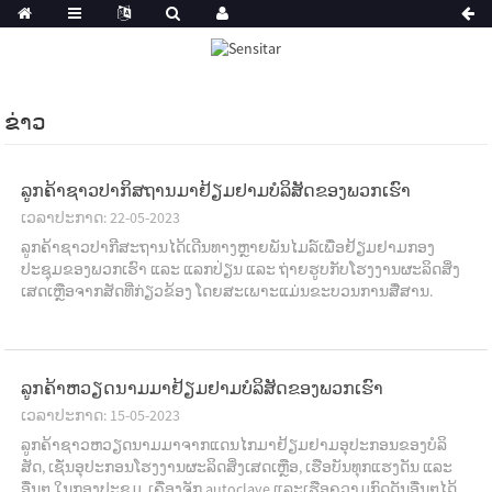
ຂ່າວ
ລູກຄ້າຊາວປາກິສຖານມາຢ້ຽມຢາມບໍລິສັດຂອງພວກເຮົາ
ເວລາປະກາດ: 22-05-2023
ລູກ​ຄ້າ​ຊາວ​ປາ​ກີ​ສະຖານ​ໄດ້​ເດີນທາງ​ຫຼາຍ​ພັນ​ໄມ​ລ໌​ເພື່ອ​ຢ້ຽມຢາມ​ກອງ​
ປະຊຸມ​ຂອງ​ພວກ​ເຮົາ ​ແລະ ​ແລກປ່ຽນ ​ແລະ ຖ່າຍຮູບ​ກັບ​ໂຮງງານ​ຜະລິດ​ສິ່ງ​
ເສດ​ເຫຼືອ​ຈາກ​ສັດ​ທີ່​ກ່ຽວຂ້ອງ ​ໂດຍ​ສະ​ເພາະ​ແມ່ນ​ຂະ​ບວນການ​ສື່ສານ.
ລູກຄ້າຫວຽດນາມມາຢ້ຽມຢາມບໍລິສັດຂອງພວກເຮົາ
ເວລາປະກາດ: 15-05-2023
ລູກ​ຄ້າ​ຊາວ​ຫວຽດ​ນາມ​ມາ​ຈາກ​ແດນ​ໄກ​ມາ​ຢ້ຽມ​ຢາມ​ອຸ​ປະ​ກອນ​ຂອງ​ບໍ​ລິ​
ສັດ, ເຊັ່ນ​ອຸ​ປະ​ກອນ​ໂຮງ​ງານ​ຜະ​ລິດ​ສິ່ງ​ເສດ​ເຫຼືອ, ເຮືອ​ບັນ​ທຸກ​ແຮງ​ດັນ ແລະ​
ອື່ນໆ.ໃນກອງປະຊຸມ, ເຄື່ອງຈັກ autoclave ແລະເຮືອຄວາມກົດດັນອື່ນໆໄດ້