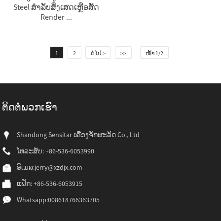
Steel ສໍາລັບສິ່ງເສດເຫຼືອສັດ
Render ...
1
2
ຕໍ່ໄປ >
>>
ໜ້າ 1/2
ຕິດ​ຕໍ່​ພວກ​ເຮົາ
Shandong Sensitar ເຄື່ອງຈັກຜະລິດ Co., Ltd
ໂທລະສັບ: +86-536-6053990
ອີເມລ:
jerry@xzdjx.com
ແຟັກ: +86-536-6053915
Whatsapp:
008618766363705