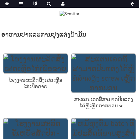
ອາຫານປາແລະການປຸງແຕ່ງນ້ໍາມັນ
ໂຮງງານຜະລິດສິ່ງເສດເຫຼືອ
ໄກ່ເພື່ອຂາຍ
ສະແຕນເລດທີ່ສາມາດປັບແຕ່ງ
ໄດ້ຫຼືເຫຼັກກາກບອນ sc ...