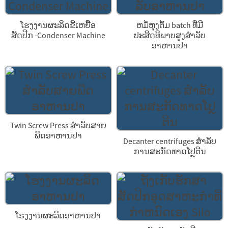
ໂຮງງານຜະລິດຂີ້ເຫຍື້ອ
ຫມໍ້ຫຸງຕົ້ມ batch ທີ່ມີ
ສັດປີກ -Condenser Machine
ປະສິດທິພາບສູງສໍາລັບ
ອາຫານປາ
Twin Screw Press ສໍາລັບສາຍ
ພືດອາຫານປາ
Decanter centrifuges ສໍາລັບ
ການສະກັດທາດໂປຼຕີນ
ໂຮງງານຜະລິດອາຫານປາ