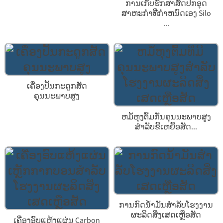
ການເກັບຮັກສາສັດປີກອຸດ
ສາຫະກໍາທີ່ກໍາຫນົດເອງ Silo
...
ເຄື່ອງປັ້ນກະດູກສັດ
ຄຸນນະພາບສູງ
ຫມໍ້ຫຸງຕົ້ມກັ່ນຄຸນນະພາບສູງ
ສຳລັບຂີ້ເຫຍື້ອສັດ...
ການກົດນ້ໍາມັນສໍາລັບໂຮງງານ
ຜະລິດສິ່ງເສດເຫຼືອສັດ
ເຄື່ອງອົບແຫ້ງແຜ່ນ Carbon