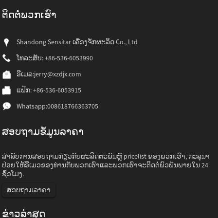
ຕິດ​ຕໍ່​ພວກ​ເຮົາ
Shandong Sensitar ເຄື່ອງຈັກຜະລິດ Co., Ltd
ໂທລະສັບ: +86-536-6053990
ອີເມລ:
jerry@xzdjx.com
ແຟັກ: +86-536-6053915
Whatsapp:
008618766363705
ສອບຖາມຂໍ້ມູນລາຄາ
ສໍາ​ລັບ​ການ​ສອບ​ຖາມ​ກ່ຽວ​ກັບ​ຜະ​ລິດ​ຕະ​ພັນ​ຫຼື pricelist ຂອງ​ພວກ​ເຮົາ​, ກະ​ລຸ​ນາ​
ປ່ອຍ​ໃຫ້​ອີ​ເມວ​ຂອງ​ທ່ານ​ກັບ​ພວກ​ເຮົາ​ແລະ​ພວກ​ເຮົາ​ຈະ​ຕິດ​ຕໍ່​ພົວ​ພັນ​ພາຍ​ໃນ 24
ຊົ່ວ​ໂມງ​.
ສອບຖາມລາຄາ
ຂ່າວ​ລ່າ​ສຸດ