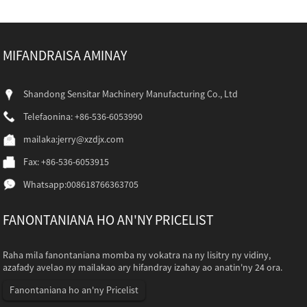
MIFANDRAISA AMINAY
Shandong Sensitar Machinery Manufacturing Co., Ltd
Telefaonina: +86-536-6053990
mailaka:
jerry@xzdjx.com
Fax: +86-536-6053915
Whatsapp:
008618766363705
FANONTANIANA HO AN'NY PRICELIST
Raha mila fanontaniana momba ny vokatra na ny lisitry ny vidiny,
azafady avelao ny mailakao ary hifandray izahay ao anatin'ny 24 ora.
Fanontaniana ho an'ny Pricelist