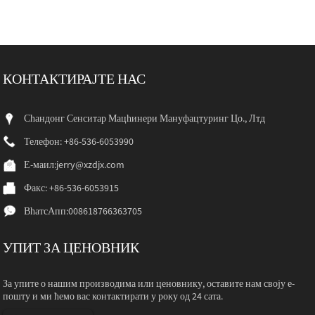
КОНТАКТИРАЈТЕ НАС
Сһандонг Сенситар Мацһинери Мануфацтуринг Цо., Лтд
Телефон: +86-536-6053990
Е-маил:
jerry@xzdjx.com
Факс: +86-536-6053915
ВһатсАпп:
008618766363705
УПИТ ЗА ЦЕНОВНИК
За упите о нашим производима или ценовнику, оставите нам своју е-
пошту и ми ћемо вас контактирати у року од 24 сата.