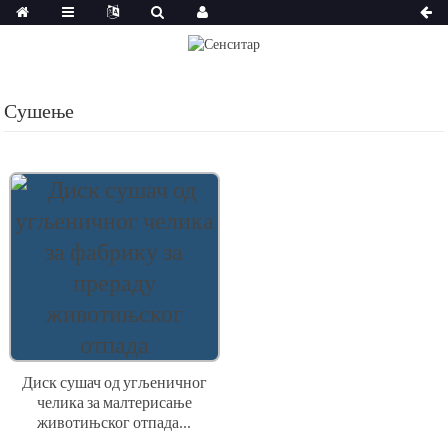
Сушење
Диск сушач од угљеничног
челика за малтерисање
животињског отпада...