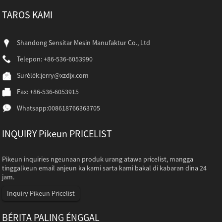
TAROS KAMI
Shandong Sensitar Mesin Manufaktur Co., Ltd
Telepon: +86-536-6053990
Surélék:
jerry@xzdjx.com
Fax: +86-536-6053915
Whatsapp:
008618766363705
INQUIRY Pikeun PRICELIST
Pikeun inquiries ngeunaan produk urang atawa pricelist, mangga
tinggalkeun email anjeun ka kami sarta kami bakal di kabaran dina 24
jam.
Inquiry Pikeun Pricelist
BÉRITA PALING ÉNGGAL