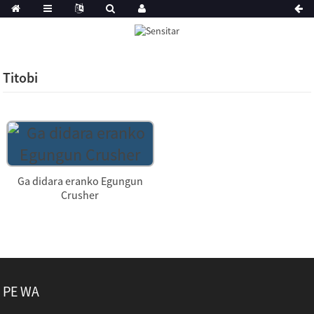
Titobi
Ga didara eranko Egungun
Crusher
PE WA