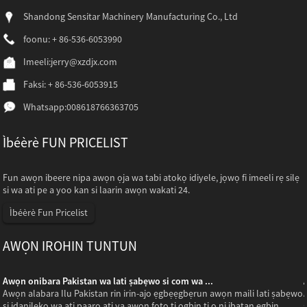
Shandong Sensitar Machinery Manufacturing Co., Ltd
foonu: + 86-536-6053990
Imeeli:
jerry@xzdjx.com
Faksi: + 86-536-6053915
Whatsapp:
008618766363705
Ìbéèrè FUN PRICELIST
Fun awọn ibeere nipa awọn ọja wa tabi atokọ idiyele, jọwọ fi imeeli rẹ silẹ
si wa ati pe a yoo kan si laarin awọn wakati 24.
Ìbéèrè Fun Pricelist
AWỌN IROHIN TUNTUN
Awọn onibara Pakistan wa lati ṣabẹwo si com wa ...
o
Awọn alabara Ilu Pakistan rin irin-ajo ẹgbẹẹgbẹrun awọn maili lati ṣabẹwo
si idanileko wa ati paarọ ati ya awọn fọto ti ọgbin ti o ni ibatan egbin