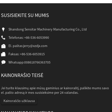
SUSISIEKITE SU MUMIS
Shandong Sensitar Machinery Manufacturing Co., Ltd
Telefonas: +86-536-6053990
El. paštas:
jerry@xzdjx.com
Faksas: +86-536-6053915
Whatsapp:
008618766363705
KAINONRAŠIO TEISĖ
Jei turite klausimų apie mūsų gaminius ar kainoraštį, palikite mums savo
el. pašto adresą ir mes susisieksime per 24 valandas.
Kainoraščio užklausa