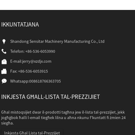
IKKUNTATJANA
Shandong Sensitar Machinery Manufacturing Co., Ltd
Telefon: +86-536-6053990
E-mail:
jerry@xzdjx.com
Fax: +86-536-6053915
Whatsapp:
008618766363705
INKJESTA GĦALL-LISTA TAL-PREZZIJIET
Għal mistoqsijiet dwar il-prodotti tagħna jew il-lista tal-prezzijiet, jekk
jogħġbok ħalli l-email tiegħek lilna u aħna nkunu f'kuntatt fi żmien 24
siegħa.
Inkjesta Għal Lista tal-Prezzijiet