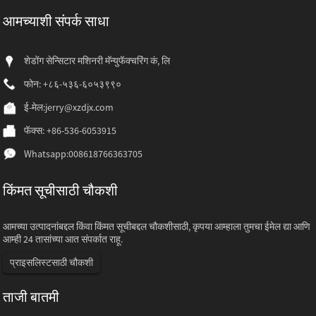
आमच्याशी संपर्क साधा
शेडोंग सेन्सिटार मशिनरी मॅन्युफॅक्चरिंग कं, लि
फोन: +८६-५३६-६०५३९९०
ई-मेल:
jerry@xzdjx.com
फॅक्स: +86-536-6053915
Whatsapp:
008618766363705
किंमत सूचीसाठी चौकशी
आमच्या उत्पादनांबद्दल किंवा किंमत सूचीबद्दल चौकशीसाठी, कृपया आम्हाला तुमचा ईमेल द्या आणि
आम्ही 24 तासांच्या आत संपर्कात राहू.
प्राइसलिस्टसाठी चौकशी
ताजी बातमी