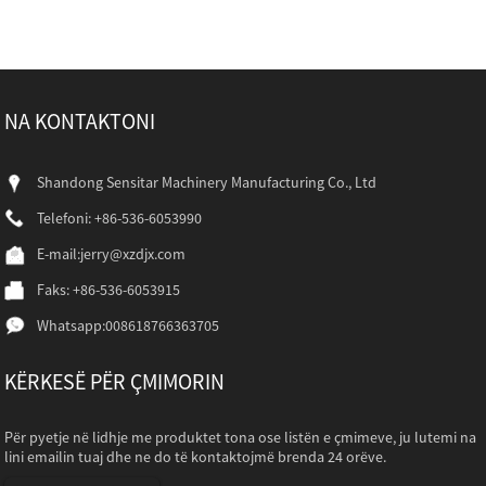
NA KONTAKTONI
Shandong Sensitar Machinery Manufacturing Co., Ltd
Telefoni: +86-536-6053990
E-mail:
jerry@xzdjx.com
Faks: +86-536-6053915
Whatsapp:
008618766363705
KËRKESË PËR ÇMIMORIN
Për pyetje në lidhje me produktet tona ose listën e çmimeve, ju lutemi na
lini emailin tuaj dhe ne do të kontaktojmë brenda 24 orëve.