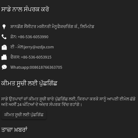
ਸਾਡੇ ਨਾਲ ਸੰਪਰਕ ਕਰੋ
ਸ਼ਾਨਡੋਂਗ ਸੈਂਸੀਟਰ ਮਸ਼ੀਨਰੀ ਮੈਨੂਫੈਕਚਰਿੰਗ ਕੰ., ਲਿਮਿਟੇਡ
ਫ਼ੋਨ: +86-536-6053990
ਈ - ਮੇਲ:
jerry@xzdjx.com
ਫੈਕਸ: +86-536-6053915
Whatsapp:
008618766363705
ਕੀਮਤ ਸੂਚੀ ਲਈ ਪੁੱਛਗਿੱਛ
ਸਾਡੇ ਉਤਪਾਦਾਂ ਜਾਂ ਕੀਮਤ ਸੂਚੀ ਬਾਰੇ ਪੁੱਛਗਿੱਛ ਲਈ, ਕਿਰਪਾ ਕਰਕੇ ਸਾਨੂੰ ਆਪਣੀ ਈਮੇਲ ਛੱਡੋ
ਅਤੇ ਅਸੀਂ 24 ਘੰਟਿਆਂ ਦੇ ਅੰਦਰ ਸੰਪਰਕ ਵਿੱਚ ਰਹਾਂਗੇ।
ਕੀਮਤ ਸੂਚੀ ਲਈ ਪੁੱਛਗਿੱਛ
ਤਾਜ਼ਾ ਖ਼ਬਰਾਂ