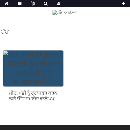
ਪੰਪ
ਮੀਟ, ਮੱਛੀ ਨੂੰ ਟ੍ਰਾਂਸਫਰ ਕਰਨ
ਲਈ ਉੱਚ ਸਮਰੱਥਾ ਵਾਲੇ ਪੰਪ...