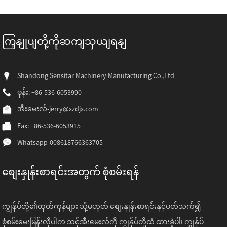
ကြှနျုပျတို့ကိုဆကျသှယျရနျ
Shandong Sensitar Machinery Manufacturing Co.,Ltd
ဖုန်း: +86-536-6053990
အီးမေးလ်-
jerry@xzdjx.com
Fax: +86-536-6053915
Whatsapp-
008618766363705
စျေးနှုန်းစာရင်းအတွက် စုံစမ်းရန်
ကျွန်ုပ်တို့၏ထုတ်ကုန်များ သို့မဟုတ် စျေးနှုန်းစာရင်းနှင့်ပတ်သက်၍
စုံစမ်းမေးမြန်းလိုပါက သင့်အီးမေးလ်ကို ကျွန်ုပ်တို့ထံ ထားခဲ့ပါ၊ ကျွန်ုပ်