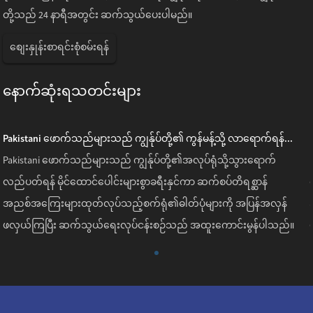
တို့သည် 24 နာရီအတွင်း ဆက်သွယ်ပေးပါမည်။
စျေးနှုန်းစာရင်းစုံစမ်းရန်
နောက်ဆုံးရသတင်းများ
Pakistani ဖောက်သည်များသည် ကျွန်ုပ်တို့၏ ကွန်မန့်သို့ လာရောက်ရန်...
Pakistani ဖောက်သည်များသည် ကျွန်ုပ်တို့၏အလုပ်ရုံသို့သွားရောက်
လည်ပတ်ရန် မိုင်ထောင်ပေါင်းများစွာခရီးနှင်ကာ ဆက်စပ်တိရစ္ဆာန်
အညစ်အကြေးများထုတ်လုပ်သည့်စက်ရုံ၏ဓါတ်ပုံများကို အပြန်အလှန်
ဖလှယ်ကြပြီး ဆက်သွယ်ရေးလုပ်ငန်းစဉ်သည် အထူးကောင်းမွန်ပါသည်။