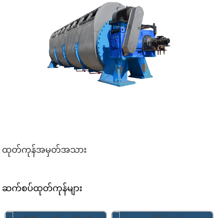
ထုတ်ကုန်အမှတ်အသား
ဆက်စပ်ထုတ်ကုန်များ