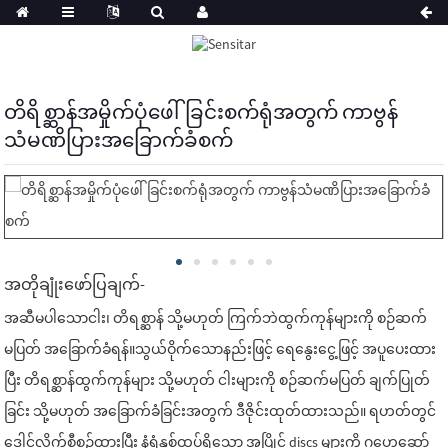
တိရိစ္ဆာန်အမှိုက်ပုံဖေါ်ခြင်းစက်ရုံအတွက် ကာဗွန်
သံမဏိပြားအခြောက်ခံစက်
အတိုချုံးဖော်ပြချက်-
အဆီမပါသောငါး၊ တိရစ္ဆာန် သို့မဟုတ် ကြက်ဘဲထွက်ကုန်များကို စဉ်ဆက်
မပြတ် အခြောက်ခံရန်။သွယ်ဝိုက်သောနည်းဖြင့် ရေနွေးငွေ့ဖြင့် အပူပေးထား
ပြီး တိရစ္ဆာန်ထွက်ကုန်များ သို့မဟုတ် ငါးများကို စဉ်ဆက်မပြတ် ချက်ပြုတ်
ခြင်း သို့မဟုတ် အခြောက်ခံခြင်းအတွက် ဒီဇိုင်းထုတ်ထားသည်။ ရဟတ်တွင်
ဒေါင်လိုက်စီစဉ်ထားပြီး နံရံနှစ်ထပ်ရှိသော အပြိုင် discs များကို ဂဟေဆော်