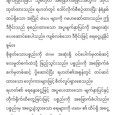
ချက်ပြုတ်ခြင်း သို့မဟုတ် အခြောက်ခံခြင်းအတွက် ဒီဇိုင်း
ထုတ်ထားသည်။ ရဟတ်တွင် ဒေါင်လိုက်စီစဉ်ထားပြီး နံရံနှစ်
ထပ်ရှိသော အပြိုင် discs များကို ဂဟေဆော်ထားသည်။ ဤ
ဒီဇိုင်းသည် စုစည်းထားသော အပူမျက်နှာပြင်ကို အများဆုံး
ပေးဆောင်စေပါသည်။ ကျစ်လစ်သော ဒီဇိုင်းဖြင့် ရေငွေ့ပျံနိုင်
စွမ်း။
စိုစွတ်သောပစ္စည်းကို drive အဆုံးရှိ ဝင်ပေါက်မှတစ်ဆင့်
လေမှုတ်စက်ထဲသို့ ဖြည့်သွင်းသည်။ ပစ္စည်းကို အခြောက်ခံ
စက်မှတစ်ဆင့် ပို့ဆောင်ပြီး ရဟတ်၏အစွန်တွင် တပ်ဆင်
ထားသော လှော်ကားများဖြင့် စိတ်လှုပ်ရှားစေသည်။
ရဟတ်၏ ရေနွေးငွေ့ဖြင့် အပူပေးထားသော မျက်နှာပြင်နှင့်
တိုက်ရိုက်ထိတွေ့ခြင်းဖြင့် ပစ္စည်းကို အခြောက်ခံပါသည်။
ပစ္စည်းမှ အငွေ့ပျံသွားသော ရေများကို stator ၏ ထိပ်ရှိ အငွေ့