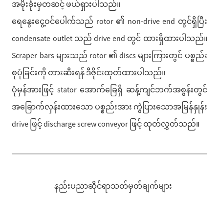
အမိုးခုံးမှတဆင့် ဖယ်ရှားပါသည်။
ရေနွေးငွေ့ဝင်ပေါက်သည် rotor ၏ non-drive end တွင်ရှိပြီး
condensate outlet သည် drive end တွင် ထားရှိထားပါသည်။
Scraper bars များသည် rotor ၏ discs များကြားတွင် ပစ္စည်း
စုပုံခြင်းကို တားဆီးရန် ဒီဇိုင်းထုတ်ထားပါသည်။
ပုံမှန်အားဖြင့် stator အောက်ခြေရှိ ဆန့်ကျင်ဘက်အစွန်းတွင်
အခြောက်လှန်းထားသော ပစ္စည်းအား ကွဲပြားသောအမြန်နှုန်း
drive ဖြင့် discharge screw conveyor ဖြင့် ထုတ်လွှတ်သည်။
နည်းပညာဆိုင်ရာသတ်မှတ်ချက်များ