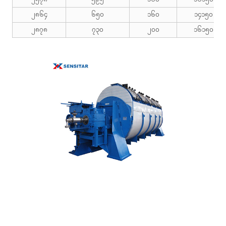
၂၈၆၄
၆၅၀
၁၆၀
၁၄၁၅၀
၂၈၇၈
၇၃၀
၂၀၀
၁၆၁၅၀