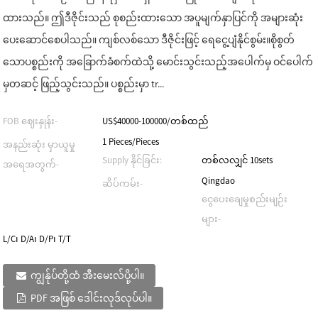
ထားသည်။ ဤဒီဇိုင်းသည် စုစည်းထားသော အပူမျက်နှာပြင်ကို အများဆုံး
ပေးဆောင်စေပါသည်။ ကျစ်လစ်သော ဒီဇိုင်းဖြင့် ရေငွေ့ပျံနိုင်စွမ်း။စိုစွတ်
သောပစ္စည်းကို အခြောက်ခံစက်ထဲသို့ မောင်းသွင်းသည့်အပေါက်မှ ဝင်ပေါက်
မှတဆင့် ဖြည့်သွင်းသည်။ ပစ္စည်းမှာ tr...
FOB ဈေးနှုန်း-
US$40000-100000/တစ်ထည်
1 Pieces/Pieces
အနည်းဆုံး မှာယူမှု
Supply နိုင်ခြင်း:
တစ်လလျှင် 10sets
အရေအတွက်-
Qingdao
ဆိပ်ကမ်း-
ငွေပေးချေမှုစည်းမျဉ်း
များ-
L/C၊ D/A၊ D/P၊ T/T
ကျွန်ုပ်တို့ထံ အီးမေးလ်ပို့ပါ။
PDF အဖြစ် ဒေါင်းလုဒ်လုပ်ပါ။