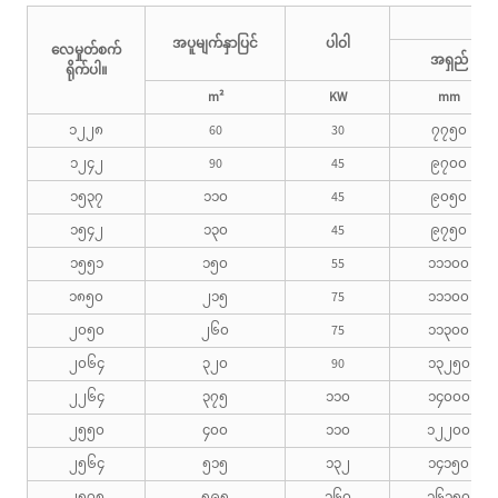
အပူမျက်နှာပြင်
ပါဝါ
လေမှုတ်စက်
အရှည်
ရိုက်ပါ။
m²
KW
mm
၁၂၂၈
60
30
၇၇၅၀
၁၂၄၂
90
45
၉၇၀၀
၁၅၃၇
၁၁၀
45
၉၀၅၀
၁၅၄၂
၁၃၀
45
၉၇၅၀
၁၅၅၁
၁၅၀
55
၁၁၁၀၀
၁၈၅၀
၂၁၅
75
၁၁၁၀၀
၂၀၅၀
၂၆၀
75
၁၁၃၀၀
၂၀၆၄
၃၂၀
90
၁၃၂၅၀
၂၂၆၄
၃၇၅
၁၁၀
၁၄၀၀၀
၂၅၅၀
၄၀၀
၁၁၀
၁၂၂၀၀
၂၅၆၄
၅၁၅
၁၃၂
၁၄၁၅၀
၂၅၇၈
၅၉၅
၁၆၀
၁၆၁၅၀