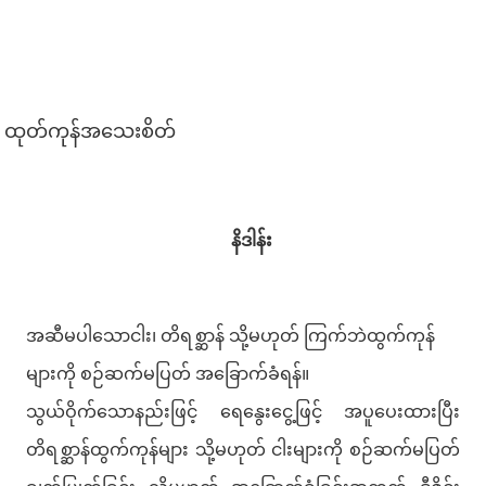
ထုတ်ကုန်အသေးစိတ်
နိဒါန်း
အဆီမပါသောငါး၊ တိရစ္ဆာန် သို့မဟုတ် ကြက်ဘဲထွက်ကုန်
များကို စဉ်ဆက်မပြတ် အခြောက်ခံရန်။
သွယ်ဝိုက်သောနည်းဖြင့် ရေနွေးငွေ့ဖြင့် အပူပေးထားပြီး
တိရစ္ဆာန်ထွက်ကုန်များ သို့မဟုတ် ငါးများကို စဉ်ဆက်မပြတ်