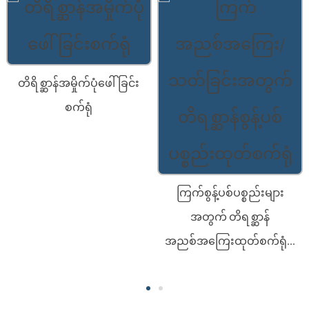
တိရိစ္ဆာန်အမှိုက်ပုံဖေါ်ခြင်း
စက်ရုံ
ကြက်စွန့်ပစ်ပစ္စည်းများ
အတွက် တိရစ္ဆာန်
အညစ်အကြေးထုတ်စက်ရုံ...