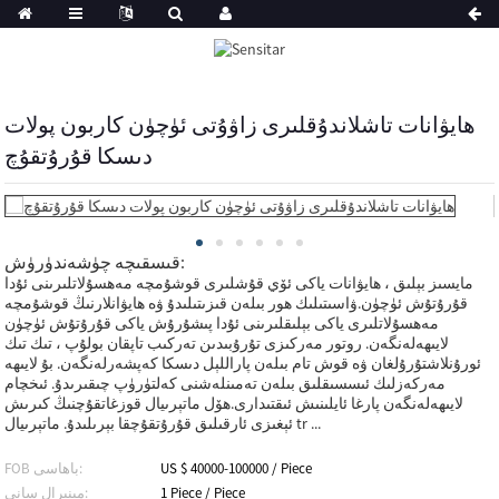
ھايۋانات تاشلاندۇقلىرى زاۋۇتى ئۈچۈن كاربون پولات
دىسكا قۇرۇتقۇچ
قىسقىچە چۈشەندۈرۈش:
مايسىز بېلىق ، ھايۋانات ياكى ئۆي قۇشلىرى قوشۇمچە مەھسۇلاتلىرىنى ئۇدا
قۇرۇتۇش ئۈچۈن.ۋاسىتىلىك ھور بىلەن قىزىتىلىدۇ ۋە ھايۋانلارنىڭ قوشۇمچە
مەھسۇلاتلىرى ياكى بېلىقلىرىنى ئۇدا پىشۇرۇش ياكى قۇرۇتۇش ئۈچۈن
لايىھەلەنگەن. روتور مەركىزى تۇرۇبىدىن تەركىب تاپقان بولۇپ ، تىك تىك
ئورۇنلاشتۇرۇلغان ۋە قوش تام بىلەن پاراللېل دىسكا كەپشەرلەنگەن. بۇ لايىھە
مەركەزلىك ئىسسىقلىق بىلەن تەمىنلەشنى كەلتۈرۈپ چىقىرىدۇ. ئىخچام
لايىھەلەنگەن پارغا ئايلىنىش ئىقتىدارى.ھۆل ماتېرىيال قوزغاتقۇچنىڭ كىرىش
ئېغىزى ئارقىلىق قۇرۇتقۇچقا بېرىلىدۇ. ماتېرىيال tr ...
US $ 40000-100000 / Piece
FOB باھاسى:
1 Piece / Piece
مىنېرال سانى: