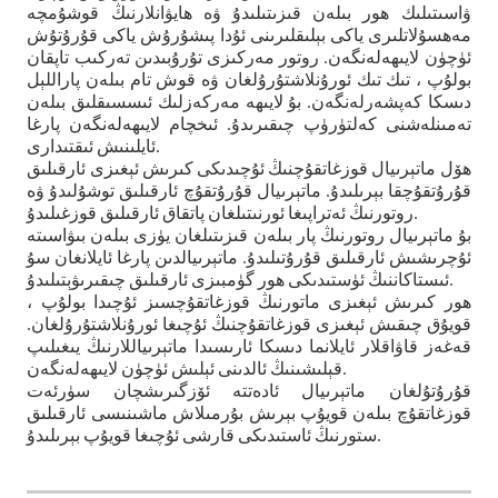
ۋاسىتىلىك ھور بىلەن قىزىتىلىدۇ ۋە ھايۋانلارنىڭ قوشۇمچە
مەھسۇلاتلىرى ياكى بېلىقلىرىنى ئۇدا پىشۇرۇش ياكى قۇرۇتۇش
ئۈچۈن لايىھەلەنگەن. روتور مەركىزى تۇرۇبىدىن تەركىب تاپقان
بولۇپ ، تىك تىك ئورۇنلاشتۇرۇلغان ۋە قوش تام بىلەن پاراللېل
دىسكا كەپشەرلەنگەن. بۇ لايىھە مەركەزلىك ئىسسىقلىق بىلەن
تەمىنلەشنى كەلتۈرۈپ چىقىرىدۇ. ئىخچام لايىھەلەنگەن پارغا
ئايلىنىش ئىقتىدارى.
ھۆل ماتېرىيال قوزغاتقۇچنىڭ ئۇچىدىكى كىرىش ئېغىزى ئارقىلىق
قۇرۇتقۇچقا بېرىلىدۇ. ماتېرىيال قۇرۇتقۇچ ئارقىلىق توشۇلىدۇ ۋە
روتورنىڭ ئەتراپىغا ئورنىتىلغان پاتقاق ئارقىلىق قوزغىلىدۇ.
بۇ ماتېرىيال روتورنىڭ پار بىلەن قىزىتىلغان يۈزى بىلەن بىۋاسىتە
ئۇچرىشىش ئارقىلىق قۇرۇتىلىدۇ. ماتېرىيالدىن پارغا ئايلانغان سۇ
ئىستاكاننىڭ ئۈستىدىكى ھور گۈمبىزى ئارقىلىق چىقىرىۋېتىلىدۇ.
ھور كىرىش ئېغىزى ماتورنىڭ قوزغاتقۇچسىز ئۇچىدا بولۇپ ،
قويۇق چىقىش ئېغىزى قوزغاتقۇچنىڭ ئۇچىغا ئورۇنلاشتۇرۇلغان.
قەغەز قاۋاقلار ئايلانما دىسكا ئارىسىدا ماتېرىياللارنىڭ يىغىلىپ
قېلىشىنىڭ ئالدىنى ئېلىش ئۈچۈن لايىھەلەنگەن.
قۇرۇتۇلغان ماتېرىيال ئادەتتە ئۆزگىرىشچان سۈرئەت
قوزغاتقۇچ بىلەن قويۇپ بېرىش بۇرمىلاش ماشىنىسى ئارقىلىق
ستورنىڭ ئاستىدىكى قارشى ئۇچىغا قويۇپ بېرىلىدۇ.