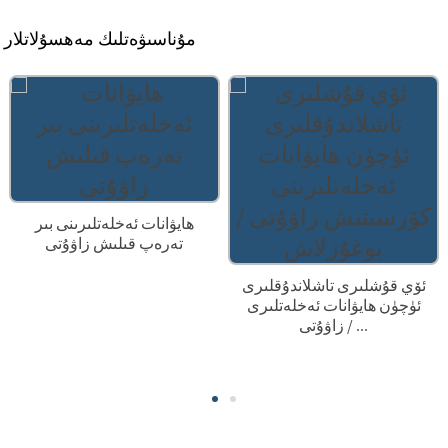
مۇناسىۋەتلىك مەھسۇلاتلار
ھايۋانات ئەخلەتلىرىنى بىر
تەرەپ قىلىش زاۋۇتى
ئۆي قۇشلىرى تاشلاندۇقلىرى
ئۈچۈن ھايۋانات ئەخلەتلىرى
زاۋۇتى / ...