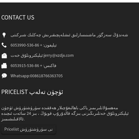
CONTACT US
شەندۇڭ سەزگۈر ماشىنىسازلىق ئىشلەپچىقىرىش چەكلىك شىركىتى
تېلېفون: + 86-536-6053990
jerry@xzdjx.com
ئېلېكترونلۇق خەت:
فاكىس: + 86-536-6053915
Whatsapp:
008618766363705
PRICELIST ئۈچۈن تەلەپ
مەھسۇلاتلىرىمىز ياكى باھالىغۇچىلار ھەققىدە سۈرۈشتۈرۈش ئۈچۈن
ئېلېكترونلۇق خەتلىرىڭىزنى بىزگە قالدۇرۇپ قويۇڭ ، بىز 24 سائەت ئىچىدە
ئالاقىلىشىمىز.
Pricelist نى سۈرۈشتۈرۈش