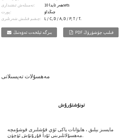
ھەر ئايدا 10sets
تەمىنلەش ئىقتىدارى:
چىڭداۋ
پورت:
L / C, D / A, D / P, T / T.
چىقىم قىلىش شەرتلىرى:
PDF قىلىپ چۈشۈرۈڭ
بىزگە ئېلخەت ئەۋەتىڭ
مەھسۇلات تەپسىلاتى
تونۇشتۇرۇش
مايسىز بېلىق ، ھايۋانات ياكى ئۆي قۇشلىرى قوشۇمچە
مەھسۇلاتلىرىنى ئۇدا قۇرۇتۇش ئۈچۈن.