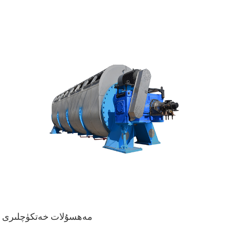
مەھسۇلات خەتكۈچلىرى