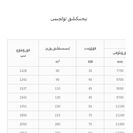
تېخنىكىلىق ئۆلچىمى
قۇۋۋەت
ئىسسىقلىق يۈزى
قۇرۇتقۇچ
ئۇزۇنلۇقى
تىپ
m²
KW
mm
1228
60
30
7750
1242
90
45
9700
1537
110
45
9050
1542
130
45
9750
1551
150
55
11100
1850
215
75
11100
2050
260
75
11300
2064
320
90
13250